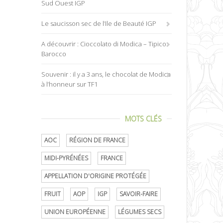
Sud Ouest IGP
Le saucisson sec de l’Ile de Beauté IGP
A découvrir : Cioccolato di Modica – Tipico
Barocco
Souvenir : il y a 3 ans, le chocolat de Modica
à l’honneur sur TF1
MOTS CLÉS
AOC
RÉGION DE FRANCE
MIDI-PYRÉNÉES
FRANCE
APPELLATION D'ORIGINE PROTÉGÉE
FRUIT
AOP
IGP
SAVOIR-FAIRE
UNION EUROPÉENNE
LÉGUMES SECS