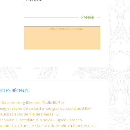
PANIER
Votre panier est vide.
TICLES RÉCENTS
olives vertes grillées de Chalkidiki Bio
magret séché de canard à foie gras du Sud Ouest IGP
saucisson sec de l’Ile de Beauté IGP
écouvrir : Cioccolato di Modica – Tipico Barocco
venir : il y a 3 ans, le chocolat de Modica à l’honneur sur