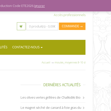
 réduction Code ETE2026
Ignorer
Accès professionnels
0 produit(s) -
0,00
€
COMMANDE →
LITÉS
CONTACTEZ-NOUS
Accueil
→
moules_moyennes 8-10 d
DERNIÈRES ACTUALITÉS
Les olives vertes grillées de Chalkidiki Bio
Le magret séché de canard à foie gras du