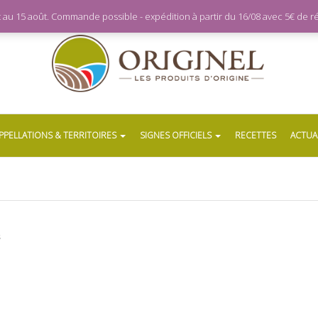
let au 15 août. Commande possible - expédition à partir du 16/08 avec 5€ de
PPELLATIONS & TERRITOIRES
SIGNES OFFICIELS
RECETTES
ACTUA