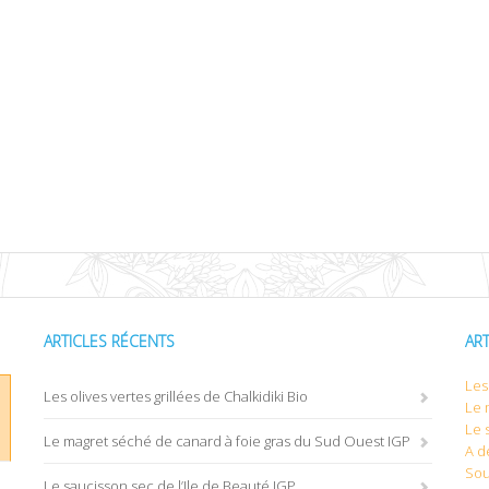
ARTICLES RÉCENTS
AR
Les 
Les olives vertes grillées de Chalkidiki Bio
Le 
Le 
Le magret séché de canard à foie gras du Sud Ouest IGP
A d
Sou
Le saucisson sec de l’Ile de Beauté IGP