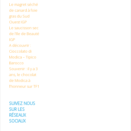
Le magret séché
de canard à foie
gras du Sud
Ouest IGP
Le saucisson sec
de l’Ile de Beauté
IGP
A découvrir :
Cioccolato di
Modica – Tipico
Barocco
Souvenir : il y a 3
ans, le chocolat
de Modica à
l’honneur sur TF1
SUIVEZ NOUS
SUR LES
RÉSEAUX
SOCIAUX