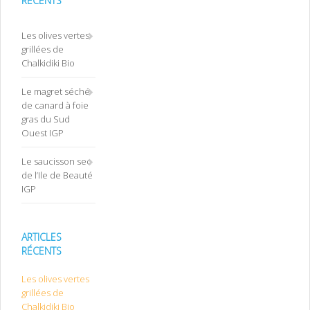
RÉCENTS
Les olives vertes
grillées de
Chalkidiki Bio
Le magret séché
de canard à foie
gras du Sud
Ouest IGP
Le saucisson sec
de l’Ile de Beauté
IGP
ARTICLES
RÉCENTS
Les olives vertes
grillées de
Chalkidiki Bio