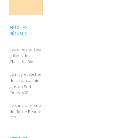
ARTICLES
RÉCENTS
Les olives vertes
grillées de
Chalkidiki Bio
Le magret séché
de canard à foie
gras du Sud
Ouest IGP
Le saucisson sec
de l’Ile de Beauté
IGP