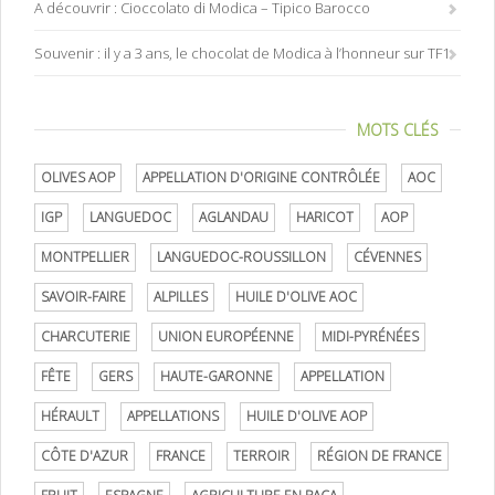
A découvrir : Cioccolato di Modica – Tipico Barocco
Souvenir : il y a 3 ans, le chocolat de Modica à l’honneur sur TF1
MOTS CLÉS
OLIVES AOP
APPELLATION D'ORIGINE CONTRÔLÉE
AOC
IGP
LANGUEDOC
AGLANDAU
HARICOT
AOP
MONTPELLIER
LANGUEDOC-ROUSSILLON
CÉVENNES
SAVOIR-FAIRE
ALPILLES
HUILE D'OLIVE AOC
CHARCUTERIE
UNION EUROPÉENNE
MIDI-PYRÉNÉES
FÊTE
GERS
HAUTE-GARONNE
APPELLATION
HÉRAULT
APPELLATIONS
HUILE D'OLIVE AOP
CÔTE D'AZUR
FRANCE
TERROIR
RÉGION DE FRANCE