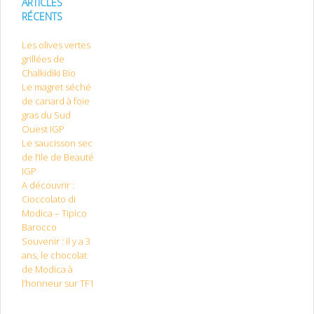
ARTICLES
RÉCENTS
Les olives vertes
grillées de
Chalkidiki Bio
Le magret séché
de canard à foie
gras du Sud
Ouest IGP
Le saucisson sec
de l’Ile de Beauté
IGP
A découvrir :
Cioccolato di
Modica – Tipico
Barocco
Souvenir : il y a 3
ans, le chocolat
de Modica à
l’honneur sur TF1