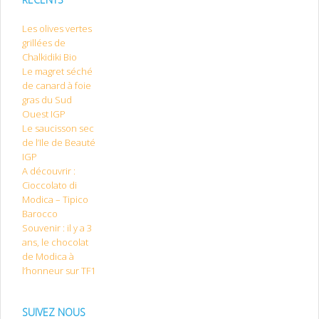
Les olives vertes
grillées de
Chalkidiki Bio
Le magret séché
de canard à foie
gras du Sud
Ouest IGP
Le saucisson sec
de l’Ile de Beauté
IGP
A découvrir :
Cioccolato di
Modica – Tipico
Barocco
Souvenir : il y a 3
ans, le chocolat
de Modica à
l’honneur sur TF1
SUIVEZ NOUS