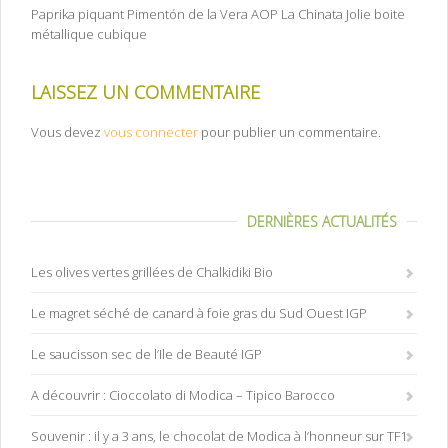
Paprika piquant Pimentón de la Vera AOP La Chinata Jolie boite
métallique cubique
LAISSEZ UN COMMENTAIRE
Vous devez
vous connecter
pour publier un commentaire.
DERNIÈRES ACTUALITÉS
Les olives vertes grillées de Chalkidiki Bio
Le magret séché de canard à foie gras du Sud Ouest IGP
Le saucisson sec de l’Ile de Beauté IGP
A découvrir : Cioccolato di Modica – Tipico Barocco
Souvenir : il y a 3 ans, le chocolat de Modica à l’honneur sur TF1