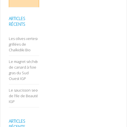
ARTICLES
RÉCENTS
Les olives vertes
grillées de
Chalkidiki Bio
Le magret séché
de canard à foie
gras du Sud
Ouest IGP
Le saucisson sec
de l’Ile de Beauté
IGP
ARTICLES
RÉCENTS