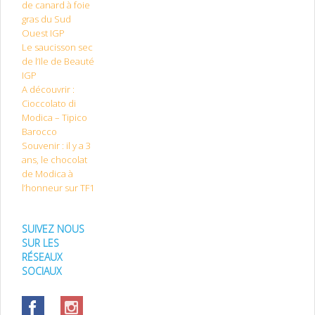
de canard à foie
gras du Sud
Ouest IGP
Le saucisson sec
de l’Ile de Beauté
IGP
A découvrir :
Cioccolato di
Modica – Tipico
Barocco
Souvenir : il y a 3
ans, le chocolat
de Modica à
l’honneur sur TF1
SUIVEZ NOUS
SUR LES
RÉSEAUX
SOCIAUX