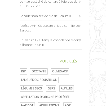
Le magret séché de canard à foie gras du
Sud Ouest IGP
Le saucisson sec de l’Ile de Beauté IGP
A découvrir : Cioccolato di Modica – Tipico
Barocco
Souvenir : il y a 3 ans, le chocolat de Modica
à l’honneur sur TF1
MOTS CLÉS
IGP
OCCITANIE
OLIVES AOP
LANGUEDOC-ROUSSILLON
LÉGUMES SECS
GERS
ALPILLES
APPELLATION D'ORIGINE PROTÉGÉE
HARICOT
APPELLATIONS
AOP