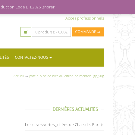
 réduction Code ETE2026
Ignorer
Accès professionnels
0 produit(s) -
0,00
€
COMMANDE →
LITÉS
CONTACTEZ-NOUS
Accueil
→
pate-d-olive-de-nice-au-citron-de-menton-igp_90g
DERNIÈRES ACTUALITÉS
Les olives vertes grillées de Chalkidiki Bio