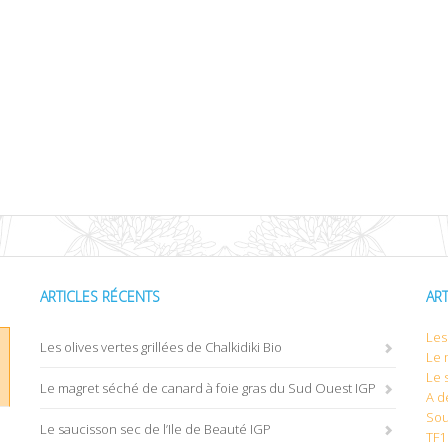
ARTICLES RÉCENTS
AR
Les 
Les olives vertes grillées de Chalkidiki Bio
Le 
Le 
Le magret séché de canard à foie gras du Sud Ouest IGP
A d
Sou
Le saucisson sec de l’Ile de Beauté IGP
TF1