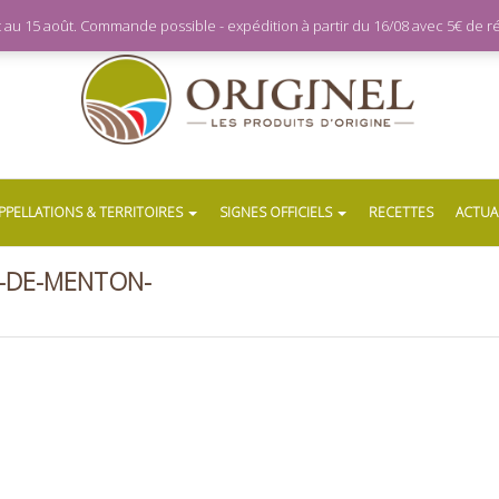
let au 15 août. Commande possible - expédition à partir du 16/08 avec 5€ de
PPELLATIONS & TERRITOIRES
SIGNES OFFICIELS
RECETTES
ACTUA
N-DE-MENTON-