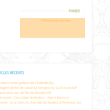
PANIER
Votre panier est vide.
TICLES RÉCENTS
olives vertes grillées de Chalkidiki Bio
magret séché de canard à foie gras du Sud Ouest IGP
saucisson sec de l’Ile de Beauté IGP
écouvrir : Cioccolato di Modica – Tipico Barocco
venir : il y a 3 ans, le chocolat de Modica à l’honneur sur