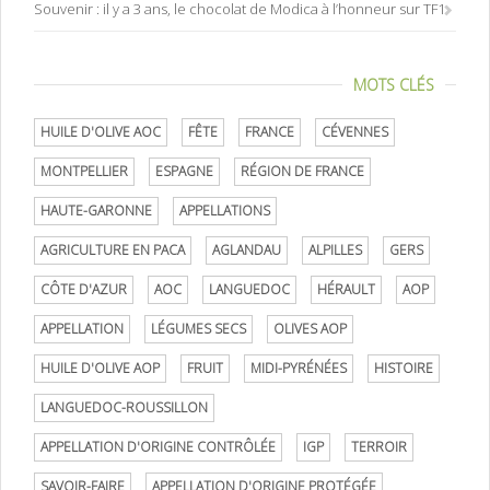
Souvenir : il y a 3 ans, le chocolat de Modica à l’honneur sur TF1
MOTS CLÉS
HUILE D'OLIVE AOC
FÊTE
FRANCE
CÉVENNES
MONTPELLIER
ESPAGNE
RÉGION DE FRANCE
HAUTE-GARONNE
APPELLATIONS
AGRICULTURE EN PACA
AGLANDAU
ALPILLES
GERS
CÔTE D'AZUR
AOC
LANGUEDOC
HÉRAULT
AOP
APPELLATION
LÉGUMES SECS
OLIVES AOP
HUILE D'OLIVE AOP
FRUIT
MIDI-PYRÉNÉES
HISTOIRE
LANGUEDOC-ROUSSILLON
APPELLATION D'ORIGINE CONTRÔLÉE
IGP
TERROIR
SAVOIR-FAIRE
APPELLATION D'ORIGINE PROTÉGÉE