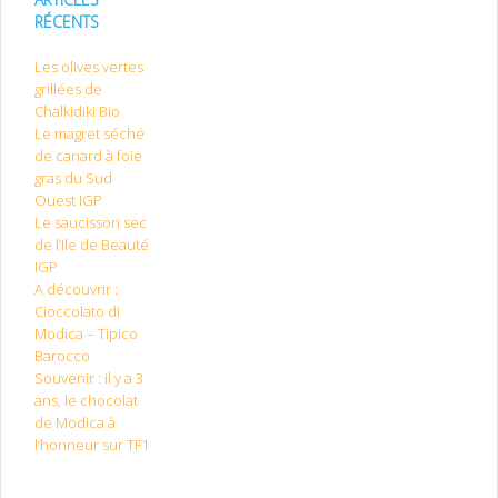
RÉCENTS
Les olives vertes
grillées de
Chalkidiki Bio
Le magret séché
de canard à foie
gras du Sud
Ouest IGP
Le saucisson sec
de l’Ile de Beauté
IGP
A découvrir :
Cioccolato di
Modica – Tipico
Barocco
Souvenir : il y a 3
ans, le chocolat
de Modica à
l’honneur sur TF1