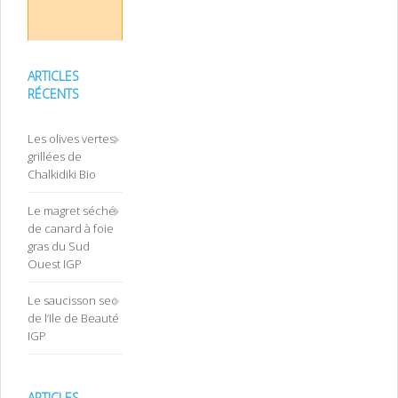
ARTICLES
RÉCENTS
Les olives vertes
grillées de
Chalkidiki Bio
Le magret séché
de canard à foie
gras du Sud
Ouest IGP
Le saucisson sec
de l’Ile de Beauté
IGP
ARTICLES