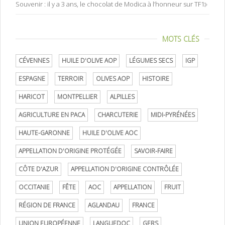
Souvenir : il y a 3 ans, le chocolat de Modica à l’honneur sur TF1
MOTS CLÉS
CÉVENNES
HUILE D'OLIVE AOP
LÉGUMES SECS
IGP
ESPAGNE
TERROIR
OLIVES AOP
HISTOIRE
HARICOT
MONTPELLIER
ALPILLES
AGRICULTURE EN PACA
CHARCUTERIE
MIDI-PYRÉNÉES
HAUTE-GARONNE
HUILE D'OLIVE AOC
APPELLATION D'ORIGINE PROTÉGÉE
SAVOIR-FAIRE
CÔTE D'AZUR
APPELLATION D'ORIGINE CONTRÔLÉE
OCCITANIE
FÊTE
AOC
APPELLATION
FRUIT
RÉGION DE FRANCE
AGLANDAU
FRANCE
UNION EUROPÉENNE
LANGUEDOC
GERS