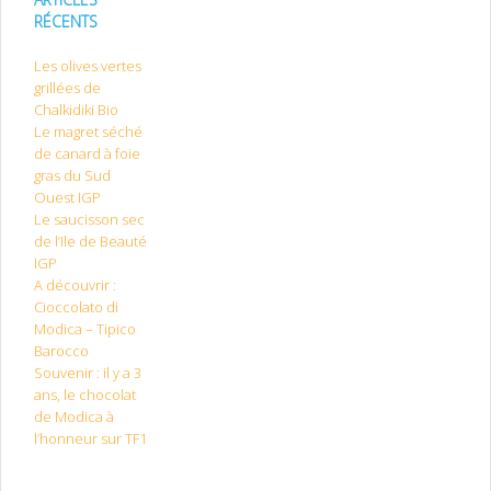
RÉCENTS
Les olives vertes
grillées de
Chalkidiki Bio
Le magret séché
de canard à foie
gras du Sud
Ouest IGP
Le saucisson sec
de l’Ile de Beauté
IGP
A découvrir :
Cioccolato di
Modica – Tipico
Barocco
Souvenir : il y a 3
ans, le chocolat
de Modica à
l’honneur sur TF1