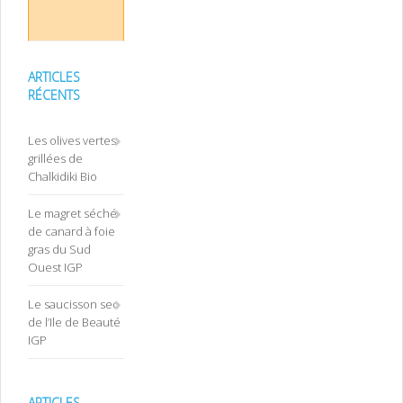
ARTICLES
RÉCENTS
Les olives vertes
grillées de
Chalkidiki Bio
Le magret séché
de canard à foie
gras du Sud
Ouest IGP
Le saucisson sec
de l’Ile de Beauté
IGP
ARTICLES