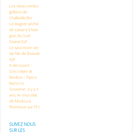
Les olives vertes
grillées de
Chalkidiki Bio
Le magret séché
de canard à foie
gras du Sud
Ouest IGP
Le saucisson sec
de l’Ile de Beauté
IGP
A découvrir :
Cioccolato di
Modica – Tipico
Barocco
Souvenir : il y a 3
ans, le chocolat
de Modica à
l’honneur sur TF1
SUIVEZ NOUS
SUR LES