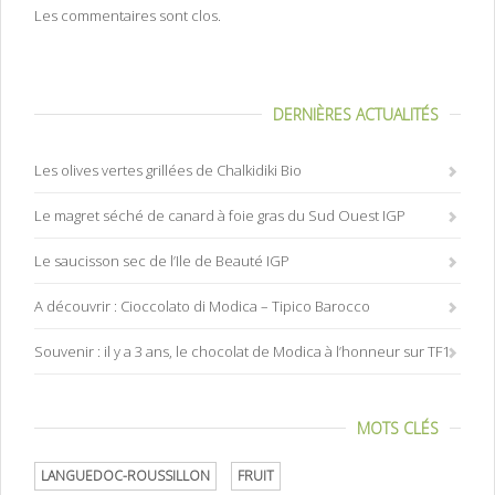
Les commentaires sont clos.
DERNIÈRES ACTUALITÉS
Les olives vertes grillées de Chalkidiki Bio
Le magret séché de canard à foie gras du Sud Ouest IGP
Le saucisson sec de l’Ile de Beauté IGP
A découvrir : Cioccolato di Modica – Tipico Barocco
Souvenir : il y a 3 ans, le chocolat de Modica à l’honneur sur TF1
MOTS CLÉS
LANGUEDOC-ROUSSILLON
FRUIT