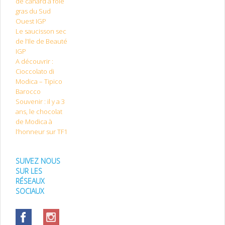
de canard à foie
gras du Sud
Ouest IGP
Le saucisson sec
de l’Ile de Beauté
IGP
A découvrir :
Cioccolato di
Modica – Tipico
Barocco
Souvenir : il y a 3
ans, le chocolat
de Modica à
l’honneur sur TF1
SUIVEZ NOUS
SUR LES
RÉSEAUX
SOCIAUX