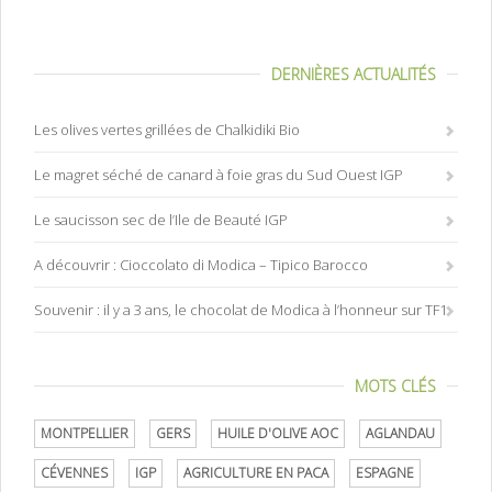
DERNIÈRES ACTUALITÉS
Les olives vertes grillées de Chalkidiki Bio
Le magret séché de canard à foie gras du Sud Ouest IGP
Le saucisson sec de l’Ile de Beauté IGP
A découvrir : Cioccolato di Modica – Tipico Barocco
Souvenir : il y a 3 ans, le chocolat de Modica à l’honneur sur TF1
MOTS CLÉS
MONTPELLIER
GERS
HUILE D'OLIVE AOC
AGLANDAU
CÉVENNES
IGP
AGRICULTURE EN PACA
ESPAGNE