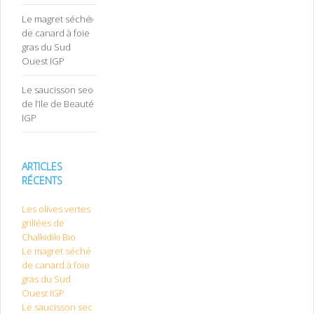
Le magret séché
de canard à foie
gras du Sud
Ouest IGP
Le saucisson sec
de l’Ile de Beauté
IGP
ARTICLES
RÉCENTS
Les olives vertes
grillées de
Chalkidiki Bio
Le magret séché
de canard à foie
gras du Sud
Ouest IGP
Le saucisson sec