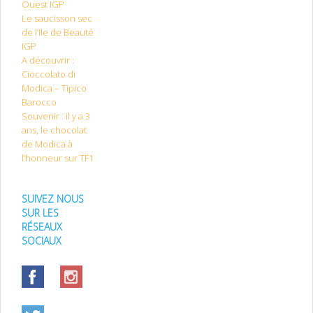
Ouest IGP
Le saucisson sec
de l’Ile de Beauté
IGP
A découvrir :
Cioccolato di
Modica – Tipico
Barocco
Souvenir : il y a 3
ans, le chocolat
de Modica à
l’honneur sur TF1
SUIVEZ NOUS
SUR LES
RÉSEAUX
SOCIAUX