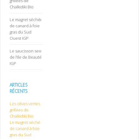
grillées de
Chalkidiki Bio
Le magret séché
de canard à foie
gras du Sud
Ouest IGP
Le saucisson sec
de l’Ile de Beauté
IGP
ARTICLES
RÉCENTS
Les olives vertes
grillées de
Chalkidiki Bio
Le magret séché
de canard à foie
gras du Sud