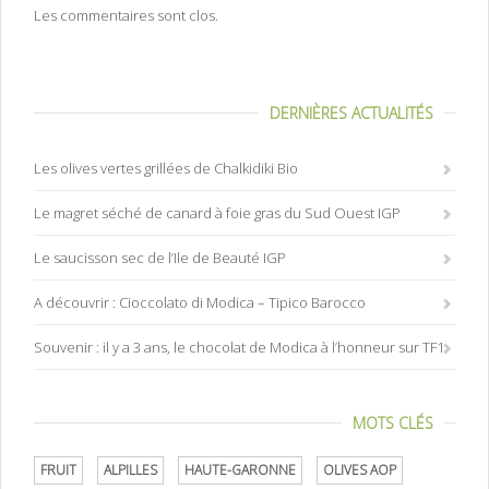
Les commentaires sont clos.
DERNIÈRES ACTUALITÉS
Les olives vertes grillées de Chalkidiki Bio
Le magret séché de canard à foie gras du Sud Ouest IGP
Le saucisson sec de l’Ile de Beauté IGP
A découvrir : Cioccolato di Modica – Tipico Barocco
Souvenir : il y a 3 ans, le chocolat de Modica à l’honneur sur TF1
MOTS CLÉS
FRUIT
ALPILLES
HAUTE-GARONNE
OLIVES AOP