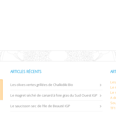
ARTICLES RÉCENTS
AR
Les 
Les olives vertes grillées de Chalkidiki Bio
Le 
Le 
Le magret séché de canard à foie gras du Sud Ouest IGP
A d
Sou
Le saucisson sec de l’Ile de Beauté IGP
TF1