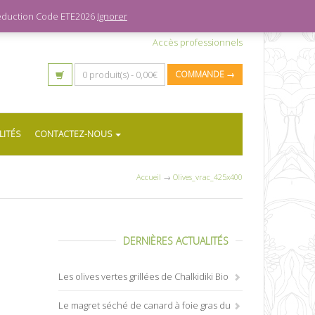
 réduction Code ETE2026
Ignorer
Accès professionnels
0 produit(s) -
0,00
€
COMMANDE →
LITÉS
CONTACTEZ-NOUS
Accueil
→
Olives_vrac_425x400
DERNIÈRES ACTUALITÉS
Les olives vertes grillées de Chalkidiki Bio
Le magret séché de canard à foie gras du