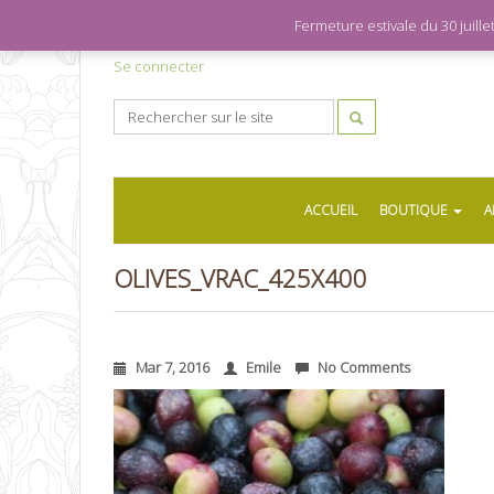
Fermeture estivale du 30 juil
Se connecter
ACCUEIL
BOUTIQUE
A
OLIVES_VRAC_425X400
Mar 7, 2016
Emile
No Comments