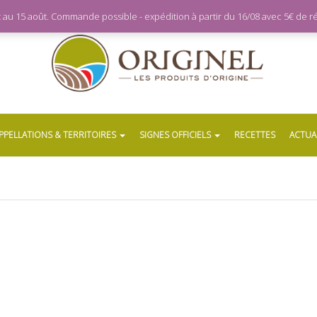
let au 15 août. Commande possible - expédition à partir du 16/08 avec 5€ de
PPELLATIONS & TERRITOIRES
SIGNES OFFICIELS
RECETTES
ACTUA