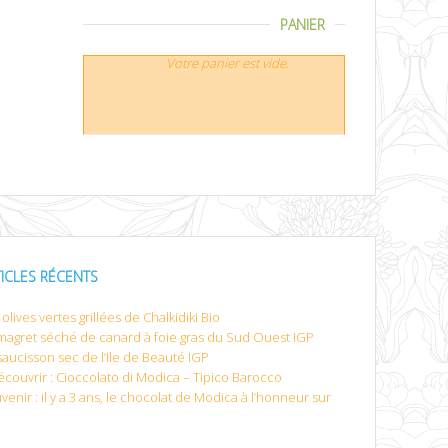
PANIER
Votre panier est vide.
TICLES RÉCENTS
olives vertes grillées de Chalkidiki Bio
magret séché de canard à foie gras du Sud Ouest IGP
saucisson sec de l’Ile de Beauté IGP
écouvrir : Cioccolato di Modica – Tipico Barocco
venir : il y a 3 ans, le chocolat de Modica à l’honneur sur