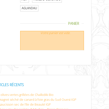
AGLANDAU
PANIER
Votre panier est vide.
TICLES RÉCENTS
olives vertes grillées de Chalkidiki Bio
magret séché de canard à foie gras du Sud Ouest IGP
saucisson sec de l’Ile de Beauté IGP