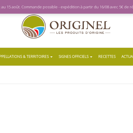
let au 15 août. Commande possible - expédition à partir du 16/08 avec 5€ de
PPELLATIONS & TERRITOIRES
SIGNES OFFICIELS
RECETTES
ACTUA