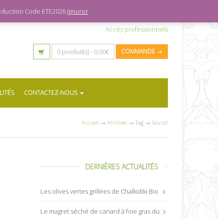
 réduction Code ETE2026
Ignorer
Accès professionnels
0 produit(s) -
0,00
€
COMMANDE →
LITÉS
CONTACTEZ-NOUS
Accueil
→
Archives
→ Tag →
Sauzet
DERNIÈRES ACTUALITÉS
Les olives vertes grillées de Chalkidiki Bio
Le magret séché de canard à foie gras du