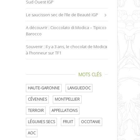
Sud Ouest IGP
Le saucisson sec de l’Ile de Beauté IGP
A découvrir : Cioccolato di Modica – Tipico
Barocco
Souvenir : il y a 3 ans, le chocolat de Modica
à l’honneur sur TF1
MOTS CLÉS
HAUTE-GARONNE
LANGUEDOC
CÉVENNES
MONTPELLIER
TERROIR
APPELLATIONS
LÉGUMES SECS
FRUIT
OCCITANIE
AOC