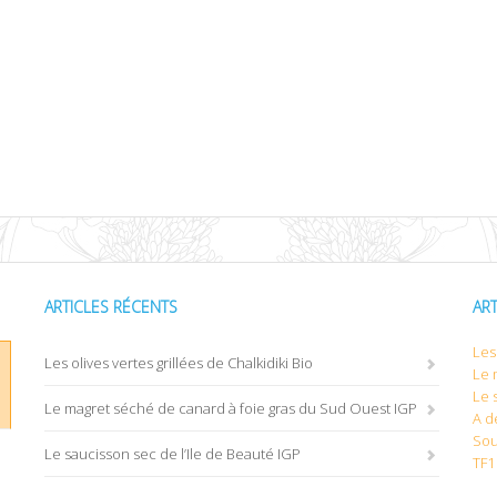
ARTICLES RÉCENTS
AR
Les 
Les olives vertes grillées de Chalkidiki Bio
Le 
Le 
Le magret séché de canard à foie gras du Sud Ouest IGP
A d
Sou
Le saucisson sec de l’Ile de Beauté IGP
TF1