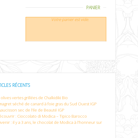
PANIER
Votre panier est vide.
TICLES RÉCENTS
olives vertes grillées de Chalkidiki Bio
magret séché de canard à foie gras du Sud Ouest IGP
saucisson sec de l’Ile de Beauté IGP
écouvrir : Cioccolato di Modica – Tipico Barocco
venir : il y a 3 ans, le chocolat de Modica à l’honneur sur