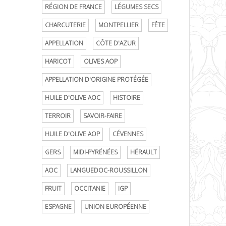
RÉGION DE FRANCE
LÉGUMES SECS
CHARCUTERIE
MONTPELLIER
FÊTE
APPELLATION
CÔTE D'AZUR
HARICOT
OLIVES AOP
APPELLATION D'ORIGINE PROTÉGÉE
HUILE D'OLIVE AOC
HISTOIRE
TERROIR
SAVOIR-FAIRE
HUILE D'OLIVE AOP
CÉVENNES
GERS
MIDI-PYRÉNÉES
HÉRAULT
AOC
LANGUEDOC-ROUSSILLON
FRUIT
OCCITANIE
IGP
ESPAGNE
UNION EUROPÉENNE