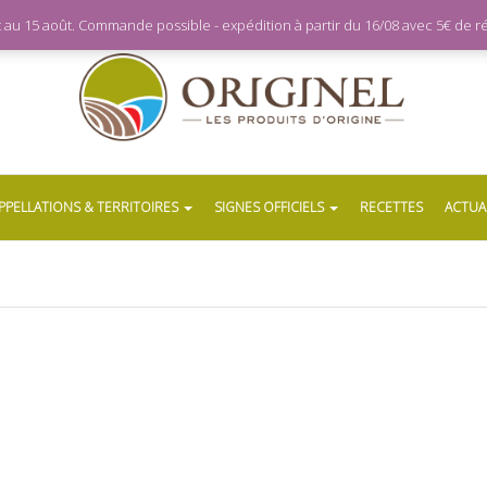
let au 15 août. Commande possible - expédition à partir du 16/08 avec 5€ de
PPELLATIONS & TERRITOIRES
SIGNES OFFICIELS
RECETTES
ACTUA