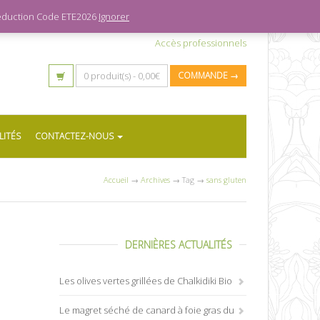
 réduction Code ETE2026
Ignorer
Accès professionnels
0 produit(s) -
0,00
€
COMMANDE →
LITÉS
CONTACTEZ-NOUS
Accueil
→
Archives
→ Tag →
sans gluten
DERNIÈRES ACTUALITÉS
Les olives vertes grillées de Chalkidiki Bio
Le magret séché de canard à foie gras du