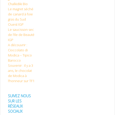
Chalkidiki Bio
Le magret séché
de canard à foie
gras du Sud
Ouest IGP
Le saucisson sec
de l’Ile de Beauté
IGP
A découvrir :
Cioccolato di
Modica – Tipico
Barocco
Souvenir : il y a 3
ans, le chocolat
de Modica à
l’honneur sur TF1
SUIVEZ NOUS
SUR LES
RÉSEAUX
SOCIAUX