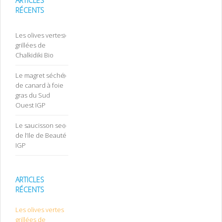
ARTICLES
RÉCENTS
Les olives vertes
grillées de
Chalkidiki Bio
Le magret séché
de canard à foie
gras du Sud
Ouest IGP
Le saucisson sec
de l’Ile de Beauté
IGP
ARTICLES
RÉCENTS
Les olives vertes
grillées de