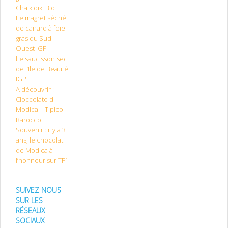
Chalkidiki Bio
Le magret séché
de canard à foie
gras du Sud
Ouest IGP
Le saucisson sec
de l’Ile de Beauté
IGP
A découvrir :
Cioccolato di
Modica – Tipico
Barocco
Souvenir : il y a 3
ans, le chocolat
de Modica à
l’honneur sur TF1
SUIVEZ NOUS
SUR LES
RÉSEAUX
SOCIAUX