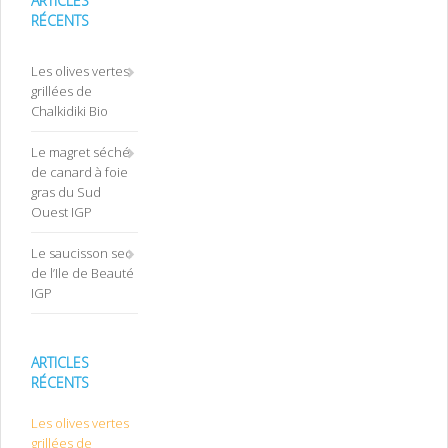
ARTICLES
RÉCENTS
Les olives vertes
grillées de
Chalkidiki Bio
Le magret séché
de canard à foie
gras du Sud
Ouest IGP
Le saucisson sec
de l’Ile de Beauté
IGP
ARTICLES
RÉCENTS
Les olives vertes
grillées de