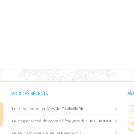
ARTICLES RÉCENTS
AR
Les 
Les olives vertes grillées de Chalkidiki Bio
Le 
Le 
Le magret séché de canard à foie gras du Sud Ouest IGP
A d
Sou
Le saucisson sec de l’Ile de Beauté IGP