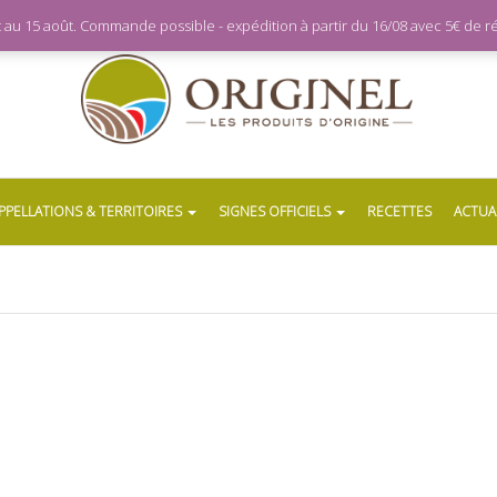
let au 15 août. Commande possible - expédition à partir du 16/08 avec 5€ de
PPELLATIONS & TERRITOIRES
SIGNES OFFICIELS
RECETTES
ACTUA