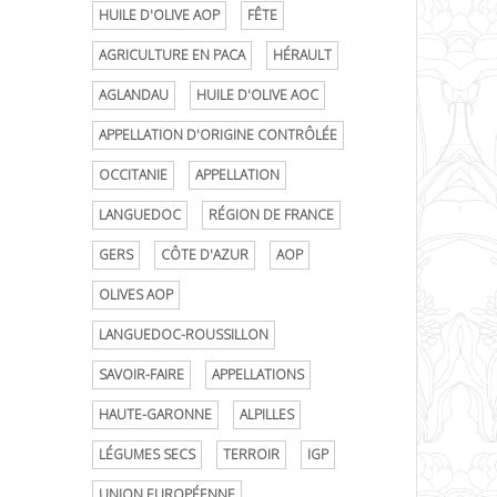
HUILE D'OLIVE AOP
FÊTE
AGRICULTURE EN PACA
HÉRAULT
AGLANDAU
HUILE D'OLIVE AOC
APPELLATION D'ORIGINE CONTRÔLÉE
OCCITANIE
APPELLATION
LANGUEDOC
RÉGION DE FRANCE
GERS
CÔTE D'AZUR
AOP
OLIVES AOP
LANGUEDOC-ROUSSILLON
SAVOIR-FAIRE
APPELLATIONS
HAUTE-GARONNE
ALPILLES
LÉGUMES SECS
TERROIR
IGP
UNION EUROPÉENNE