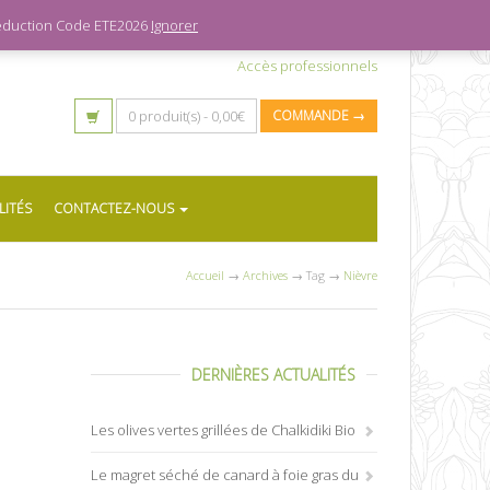
 réduction Code ETE2026
Ignorer
Accès professionnels
0 produit(s) -
0,00
€
COMMANDE →
LITÉS
CONTACTEZ-NOUS
Accueil
→
Archives
→ Tag →
Nièvre
DERNIÈRES ACTUALITÉS
Les olives vertes grillées de Chalkidiki Bio
Le magret séché de canard à foie gras du