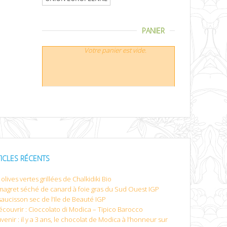
PANIER
Votre panier est vide.
TICLES RÉCENTS
olives vertes grillées de Chalkidiki Bio
magret séché de canard à foie gras du Sud Ouest IGP
saucisson sec de l’Ile de Beauté IGP
écouvrir : Cioccolato di Modica – Tipico Barocco
venir : il y a 3 ans, le chocolat de Modica à l’honneur sur