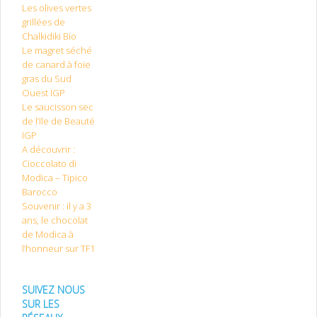
Les olives vertes
grillées de
Chalkidiki Bio
Le magret séché
de canard à foie
gras du Sud
Ouest IGP
Le saucisson sec
de l’Ile de Beauté
IGP
A découvrir :
Cioccolato di
Modica – Tipico
Barocco
Souvenir : il y a 3
ans, le chocolat
de Modica à
l’honneur sur TF1
SUIVEZ NOUS
SUR LES