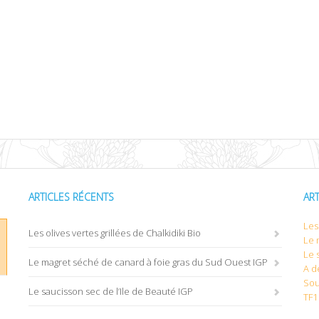
ARTICLES RÉCENTS
AR
Les 
Les olives vertes grillées de Chalkidiki Bio
Le 
Le 
Le magret séché de canard à foie gras du Sud Ouest IGP
A d
Sou
Le saucisson sec de l’Ile de Beauté IGP
TF1