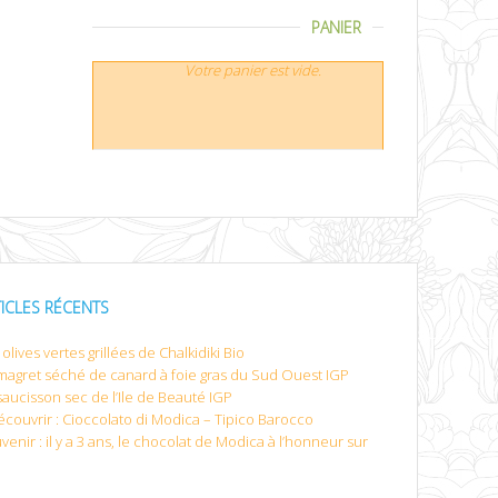
PANIER
Votre panier est vide.
TICLES RÉCENTS
olives vertes grillées de Chalkidiki Bio
magret séché de canard à foie gras du Sud Ouest IGP
saucisson sec de l’Ile de Beauté IGP
écouvrir : Cioccolato di Modica – Tipico Barocco
venir : il y a 3 ans, le chocolat de Modica à l’honneur sur