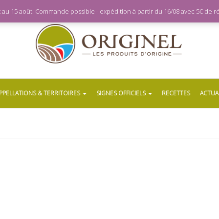
let au 15 août. Commande possible - expédition à partir du 16/08 avec 5€ de
PPELLATIONS & TERRITOIRES
SIGNES OFFICIELS
RECETTES
ACTUA