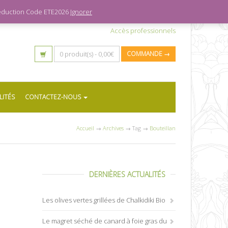
 réduction Code ETE2026
Ignorer
Accès professionnels
0 produit(s) -
0,00
€
COMMANDE →
LITÉS
CONTACTEZ-NOUS
Accueil
→
Archives
→ Tag →
Bouteillan
DERNIÈRES ACTUALITÉS
Les olives vertes grillées de Chalkidiki Bio
Le magret séché de canard à foie gras du