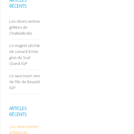
ARTICLES
RÉCENTS
Les olives vertes
grillées de
Chalkidiki Bio
Le magret séché
de canard à foie
gras du Sud
Ouest IGP
Le saucisson sec
de l’Ile de Beauté
IGP
ARTICLES
RÉCENTS
Les olives vertes
grillées de