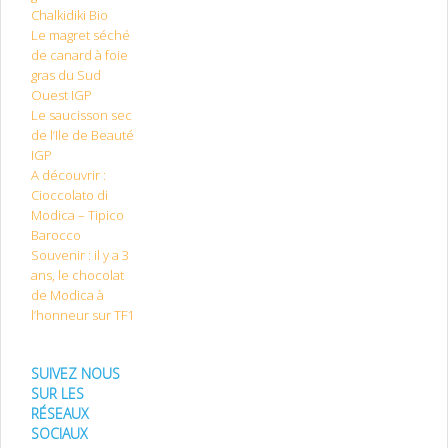
Chalkidiki Bio
Le magret séché
de canard à foie
gras du Sud
Ouest IGP
Le saucisson sec
de l’Ile de Beauté
IGP
A découvrir :
Cioccolato di
Modica – Tipico
Barocco
Souvenir : il y a 3
ans, le chocolat
de Modica à
l’honneur sur TF1
SUIVEZ NOUS
SUR LES
RÉSEAUX
SOCIAUX