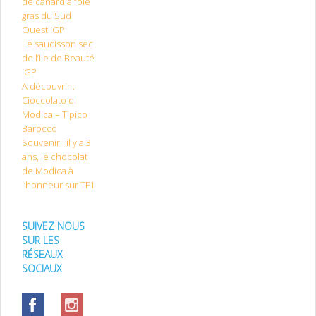
de canard à foie
gras du Sud
Ouest IGP
Le saucisson sec
de l’Ile de Beauté
IGP
A découvrir :
Cioccolato di
Modica – Tipico
Barocco
Souvenir : il y a 3
ans, le chocolat
de Modica à
l’honneur sur TF1
SUIVEZ NOUS
SUR LES
RÉSEAUX
SOCIAUX