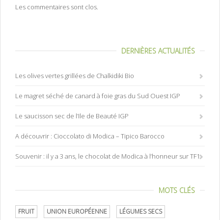
Les commentaires sont clos.
DERNIÈRES ACTUALITÉS
Les olives vertes grillées de Chalkidiki Bio
Le magret séché de canard à foie gras du Sud Ouest IGP
Le saucisson sec de l’Ile de Beauté IGP
A découvrir : Cioccolato di Modica – Tipico Barocco
Souvenir : il y a 3 ans, le chocolat de Modica à l’honneur sur TF1
MOTS CLÉS
FRUIT
UNION EUROPÉENNE
LÉGUMES SECS