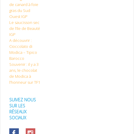
de canard à foie
gras du Sud
Ouest IGP
Le saucisson sec
de l’Ile de Beauté
IGP
A découvrir :
Cioccolato di
Modica – Tipico
Barocco
Souvenir : il y a 3
ans, le chocolat
de Modica à
l’honneur sur TF1
SUIVEZ NOUS
SUR LES
RÉSEAUX
SOCIAUX