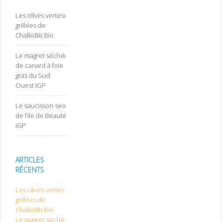
Les olives vertes
grillées de
Chalkidiki Bio
Le magret séché
de canard à foie
gras du Sud
Ouest IGP
Le saucisson sec
de l’Ile de Beauté
IGP
ARTICLES
RÉCENTS
Les olives vertes
grillées de
Chalkidiki Bio
Le magret séché