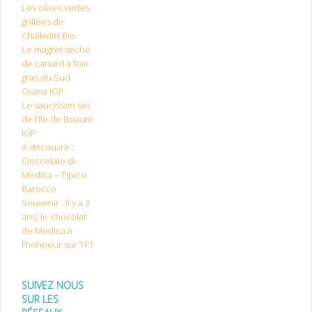
Les olives vertes
grillées de
Chalkidiki Bio
Le magret séché
de canard à foie
gras du Sud
Ouest IGP
Le saucisson sec
de l’Ile de Beauté
IGP
A découvrir :
Cioccolato di
Modica – Tipico
Barocco
Souvenir : il y a 3
ans, le chocolat
de Modica à
l’honneur sur TF1
SUIVEZ NOUS
SUR LES