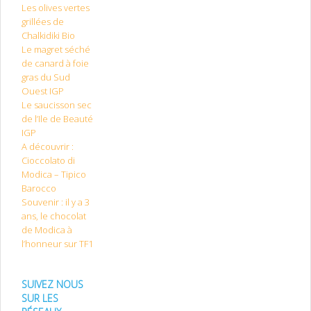
Les olives vertes
grillées de
Chalkidiki Bio
Le magret séché
de canard à foie
gras du Sud
Ouest IGP
Le saucisson sec
de l’Ile de Beauté
IGP
A découvrir :
Cioccolato di
Modica – Tipico
Barocco
Souvenir : il y a 3
ans, le chocolat
de Modica à
l’honneur sur TF1
SUIVEZ NOUS
SUR LES