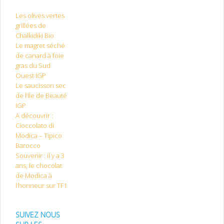
Les olives vertes
grillées de
Chalkidiki Bio
Le magret séché
de canard à foie
gras du Sud
Ouest IGP
Le saucisson sec
de l’Ile de Beauté
IGP
A découvrir :
Cioccolato di
Modica – Tipico
Barocco
Souvenir : il y a 3
ans, le chocolat
de Modica à
l’honneur sur TF1
SUIVEZ NOUS