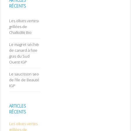
ARTICLES
RÉCENTS
Les olives vertes
grillées de
Chalkidiki Bio
Le magret séché
de canard à foie
gras du Sud
Ouest IGP
Le saucisson sec
de l’Ile de Beauté
IGP
ARTICLES
RÉCENTS
Les olives vertes
grillées de