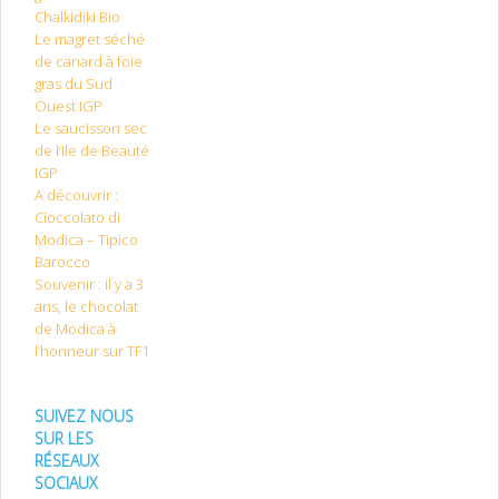
Chalkidiki Bio
Le magret séché
de canard à foie
gras du Sud
Ouest IGP
Le saucisson sec
de l’Ile de Beauté
IGP
A découvrir :
Cioccolato di
Modica – Tipico
Barocco
Souvenir : il y a 3
ans, le chocolat
de Modica à
l’honneur sur TF1
SUIVEZ NOUS
SUR LES
RÉSEAUX
SOCIAUX