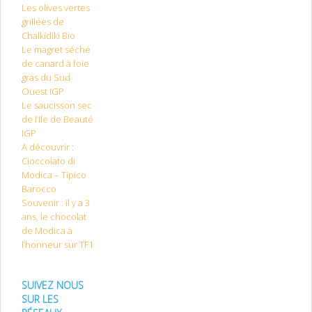
Les olives vertes
grillées de
Chalkidiki Bio
Le magret séché
de canard à foie
gras du Sud
Ouest IGP
Le saucisson sec
de l’Ile de Beauté
IGP
A découvrir :
Cioccolato di
Modica – Tipico
Barocco
Souvenir : il y a 3
ans, le chocolat
de Modica à
l’honneur sur TF1
SUIVEZ NOUS
SUR LES