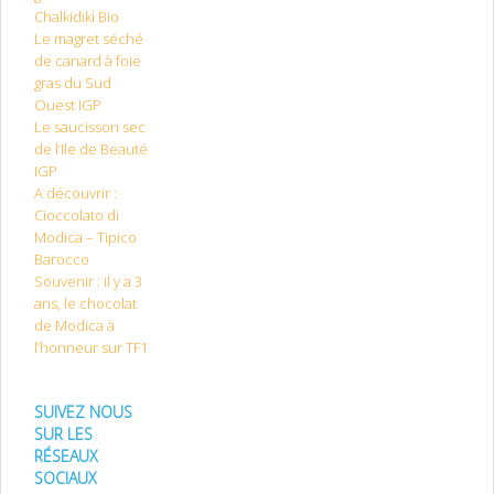
Chalkidiki Bio
Le magret séché
de canard à foie
gras du Sud
Ouest IGP
Le saucisson sec
de l’Ile de Beauté
IGP
A découvrir :
Cioccolato di
Modica – Tipico
Barocco
Souvenir : il y a 3
ans, le chocolat
de Modica à
l’honneur sur TF1
SUIVEZ NOUS
SUR LES
RÉSEAUX
SOCIAUX