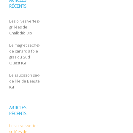
ARTICLES
RÉCENTS
Les olives vertes
grillées de
Chalkidiki Bio
Le magret séché
de canard à foie
gras du Sud
Ouest IGP
Le saucisson sec
de l’Ile de Beauté
IGP
ARTICLES
RÉCENTS
Les olives vertes
grillées de