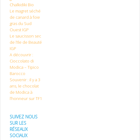
Chalkidiki Bio
Le magret séché
de canard à foie
gras du Sud
Ouest IGP
Le saucisson sec
de l’Ile de Beauté
IGP
A découvrir :
Cioccolato di
Modica – Tipico
Barocco
Souvenir : il y a 3
ans, le chocolat
de Modica à
l’honneur sur TF1
SUIVEZ NOUS
SUR LES
RÉSEAUX
SOCIAUX