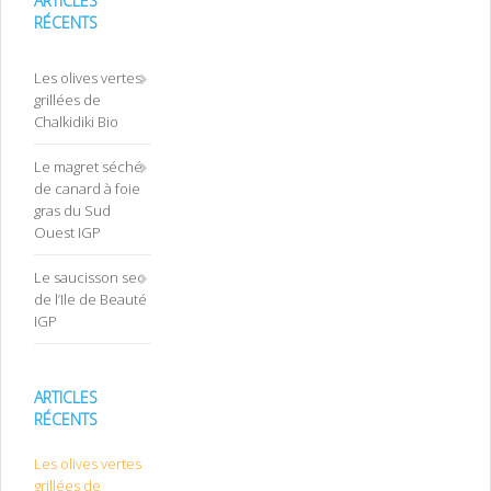
ARTICLES
RÉCENTS
Les olives vertes
grillées de
Chalkidiki Bio
Le magret séché
de canard à foie
gras du Sud
Ouest IGP
Le saucisson sec
de l’Ile de Beauté
IGP
ARTICLES
RÉCENTS
Les olives vertes
grillées de