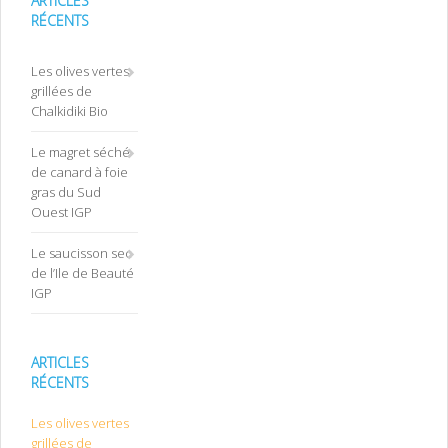
ARTICLES
RÉCENTS
Les olives vertes
grillées de
Chalkidiki Bio
Le magret séché
de canard à foie
gras du Sud
Ouest IGP
Le saucisson sec
de l’Ile de Beauté
IGP
ARTICLES
RÉCENTS
Les olives vertes
grillées de