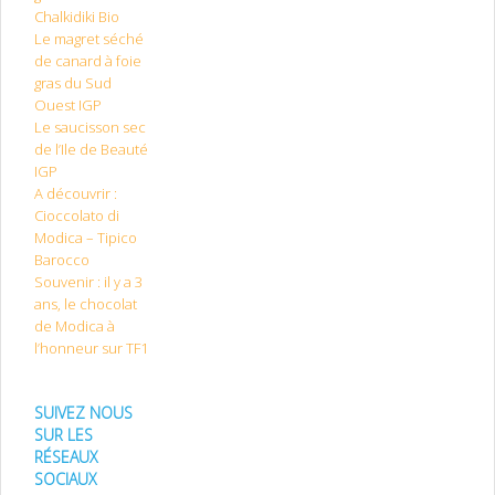
Chalkidiki Bio
Le magret séché
de canard à foie
gras du Sud
Ouest IGP
Le saucisson sec
de l’Ile de Beauté
IGP
A découvrir :
Cioccolato di
Modica – Tipico
Barocco
Souvenir : il y a 3
ans, le chocolat
de Modica à
l’honneur sur TF1
SUIVEZ NOUS
SUR LES
RÉSEAUX
SOCIAUX