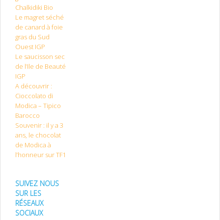
Chalkidiki Bio
Le magret séché
de canard à foie
gras du Sud
Ouest IGP
Le saucisson sec
de l’Ile de Beauté
IGP
A découvrir :
Cioccolato di
Modica – Tipico
Barocco
Souvenir : il y a 3
ans, le chocolat
de Modica à
l’honneur sur TF1
SUIVEZ NOUS
SUR LES
RÉSEAUX
SOCIAUX