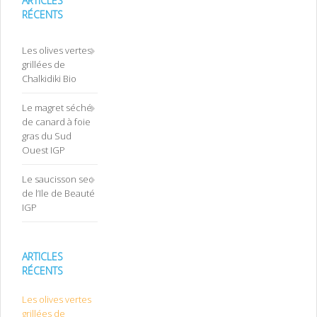
ARTICLES
RÉCENTS
Les olives vertes
grillées de
Chalkidiki Bio
Le magret séché
de canard à foie
gras du Sud
Ouest IGP
Le saucisson sec
de l’Ile de Beauté
IGP
ARTICLES
RÉCENTS
Les olives vertes
grillées de