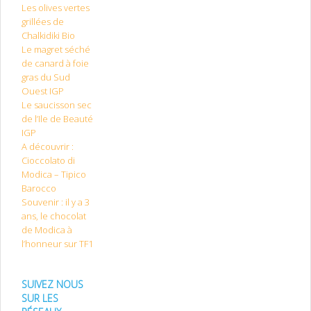
Les olives vertes
grillées de
Chalkidiki Bio
Le magret séché
de canard à foie
gras du Sud
Ouest IGP
Le saucisson sec
de l’Ile de Beauté
IGP
A découvrir :
Cioccolato di
Modica – Tipico
Barocco
Souvenir : il y a 3
ans, le chocolat
de Modica à
l’honneur sur TF1
SUIVEZ NOUS
SUR LES