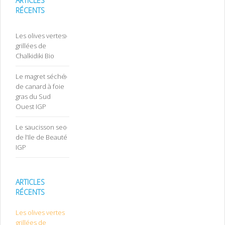
ARTICLES
RÉCENTS
Les olives vertes
grillées de
Chalkidiki Bio
Le magret séché
de canard à foie
gras du Sud
Ouest IGP
Le saucisson sec
de l’Ile de Beauté
IGP
ARTICLES
RÉCENTS
Les olives vertes
grillées de