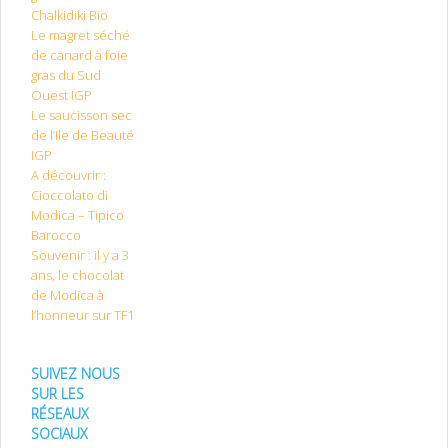
Chalkidiki Bio
Le magret séché
de canard à foie
gras du Sud
Ouest IGP
Le saucisson sec
de l’Ile de Beauté
IGP
A découvrir :
Cioccolato di
Modica – Tipico
Barocco
Souvenir : il y a 3
ans, le chocolat
de Modica à
l’honneur sur TF1
SUIVEZ NOUS
SUR LES
RÉSEAUX
SOCIAUX