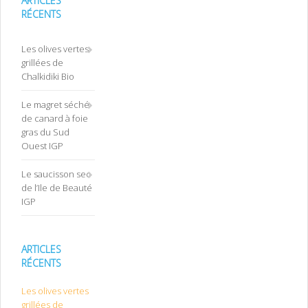
ARTICLES
RÉCENTS
Les olives vertes
grillées de
Chalkidiki Bio
Le magret séché
de canard à foie
gras du Sud
Ouest IGP
Le saucisson sec
de l’Ile de Beauté
IGP
ARTICLES
RÉCENTS
Les olives vertes
grillées de