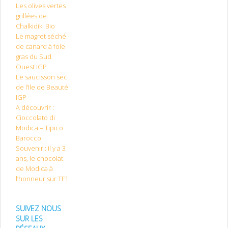
Les olives vertes
grillées de
Chalkidiki Bio
Le magret séché
de canard à foie
gras du Sud
Ouest IGP
Le saucisson sec
de l’Ile de Beauté
IGP
A découvrir :
Cioccolato di
Modica – Tipico
Barocco
Souvenir : il y a 3
ans, le chocolat
de Modica à
l’honneur sur TF1
SUIVEZ NOUS
SUR LES