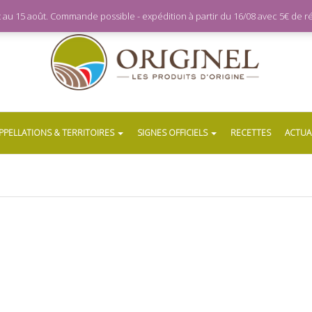
let au 15 août. Commande possible - expédition à partir du 16/08 avec 5€ de
PPELLATIONS & TERRITOIRES
SIGNES OFFICIELS
RECETTES
ACTUA