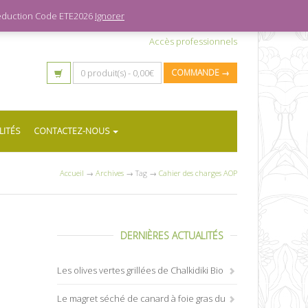
 réduction Code ETE2026
Ignorer
Accès professionnels
0 produit(s) -
0,00
€
COMMANDE →
LITÉS
CONTACTEZ-NOUS
Accueil
→
Archives
→ Tag →
Cahier des charges AOP
DERNIÈRES ACTUALITÉS
Les olives vertes grillées de Chalkidiki Bio
Le magret séché de canard à foie gras du