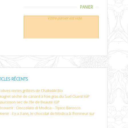
PANIER
Votre panier est vide.
TICLES RÉCENTS
olives vertes grillées de Chalkidiki Bio
magret séché de canard à foie gras du Sud Ouest IGP
saucisson sec de l’Ile de Beauté IGP
écouvrir : Cioccolato di Modica – Tipico Barocco
venir : il y a 3 ans, le chocolat de Modica à l’honneur sur