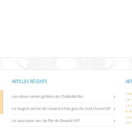
ARTICLES RÉCENTS
AR
Les 
Les olives vertes grillées de Chalkidiki Bio
Le 
Le 
Le magret séché de canard à foie gras du Sud Ouest IGP
A d
Sou
Le saucisson sec de l’Ile de Beauté IGP
TF1