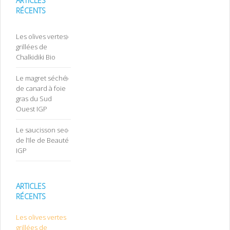
ARTICLES
RÉCENTS
Les olives vertes
grillées de
Chalkidiki Bio
Le magret séché
de canard à foie
gras du Sud
Ouest IGP
Le saucisson sec
de l’Ile de Beauté
IGP
ARTICLES
RÉCENTS
Les olives vertes
grillées de