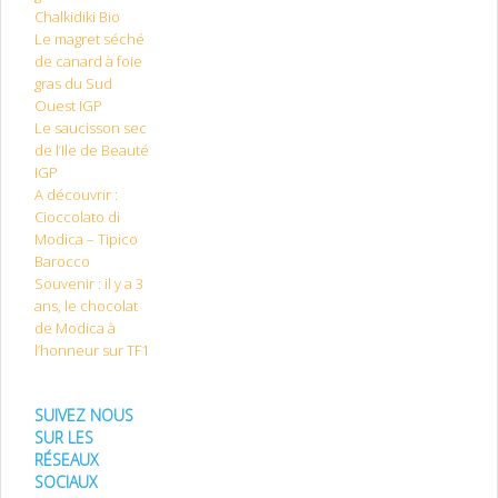
Chalkidiki Bio
Le magret séché
de canard à foie
gras du Sud
Ouest IGP
Le saucisson sec
de l’Ile de Beauté
IGP
A découvrir :
Cioccolato di
Modica – Tipico
Barocco
Souvenir : il y a 3
ans, le chocolat
de Modica à
l’honneur sur TF1
SUIVEZ NOUS
SUR LES
RÉSEAUX
SOCIAUX