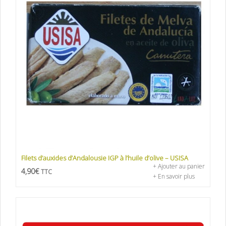
Filets d’auxides d’Andalousie IGP à l’huile d’olive – USISA
+ Ajouter au panier
4,90
€
TTC
+ En savoir plus