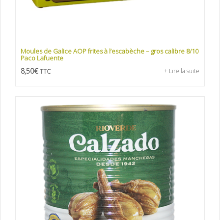
Moules de Galice AOP frites à l’escabèche – gros calibre 8/10
Paco Lafuente
8,50
€
+ Lire la suite
TTC