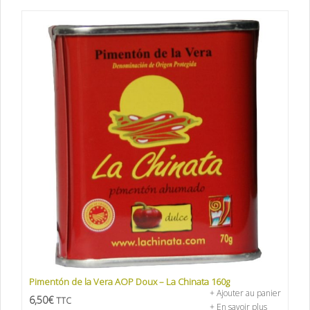
Pimentón de la Vera AOP Doux – La Chinata 160g
+ Ajouter au panier
6,50
€
TTC
+ En savoir plus