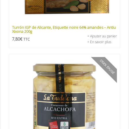
Turrón IGP de Alicante, Etiquette noire 64% amandes – Antiu
Xixona 200g
+ Ajouter au panier
7,80
€
TTC
+ En savoir plus
STOCK ÉPUISÉ