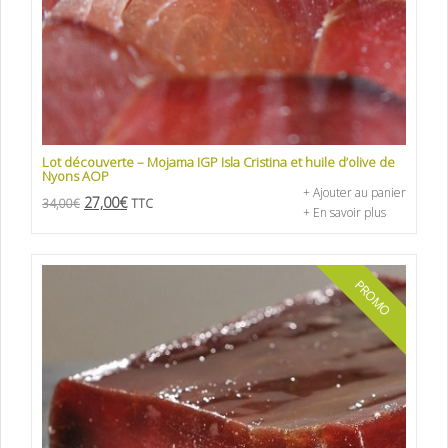
Lot découverte – Mojama IGP Isla Cristina et huile d’olive de
Nyons AOP
+ Ajouter au panier
27,00
€
34,00
€
TTC
+ En savoir plus
PROMO