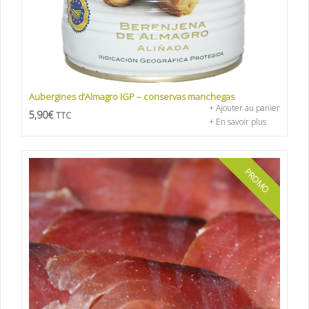
Aubergines d’Almagro IGP – conservas manchegas
+ Ajouter au panier
5,90
€
TTC
+ En savoir plus
PROMO