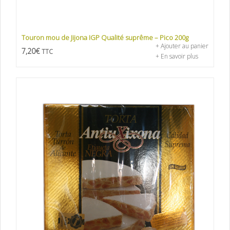
Touron mou de Jijona IGP Qualité suprême – Pico 200g
+ Ajouter au panier
7,20
€
TTC
+ En savoir plus