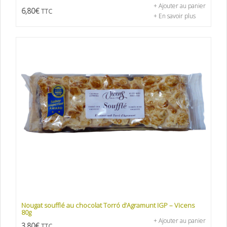
+ Ajouter au panier
6,80
€
TTC
+ En savoir plus
Nougat soufflé au chocolat Torró d’Agramunt IGP – Vicens
80g
+ Ajouter au panier
3,80
€
TTC