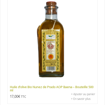
Huile d’olive Bio Nunez de Prado AOP Baena – Bouteille 500
ml
+ Ajouter au panier
17,00
€
TTC
+ En savoir plus