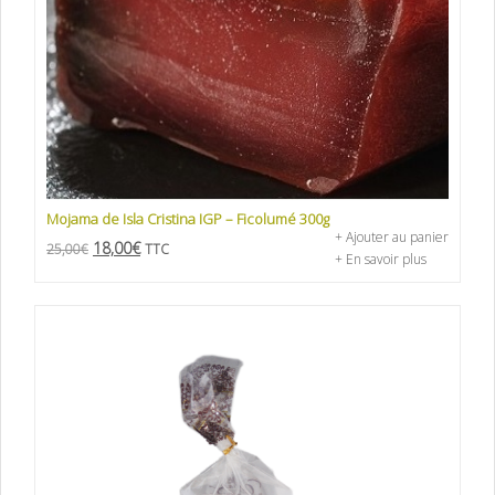
Mojama de Isla Cristina IGP – Ficolumé 300g
+ Ajouter au panier
18,00
€
25,00
€
TTC
+ En savoir plus