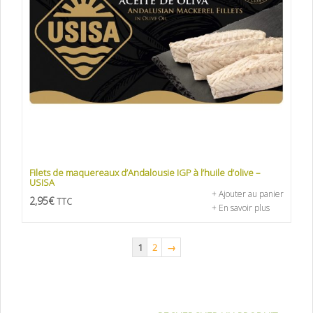
Filets de maquereaux d’Andalousie IGP à l’huile d’olive –
USISA
+ Ajouter au panier
2,95
€
TTC
+ En savoir plus
1
2
→