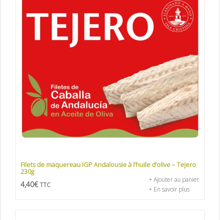
Filets de maquereau IGP Andalousie à l’huile d’olive – Tejero
230g
+ Ajouter au panier
4,40
€
TTC
+ En savoir plus