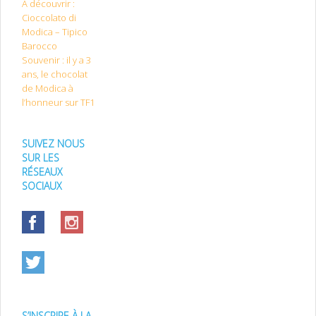
A découvrir :
Cioccolato di
Modica – Tipico
Barocco
Souvenir : il y a 3
ans, le chocolat
de Modica à
l’honneur sur TF1
SUIVEZ NOUS
SUR LES
RÉSEAUX
SOCIAUX
S’INSCRIRE À LA