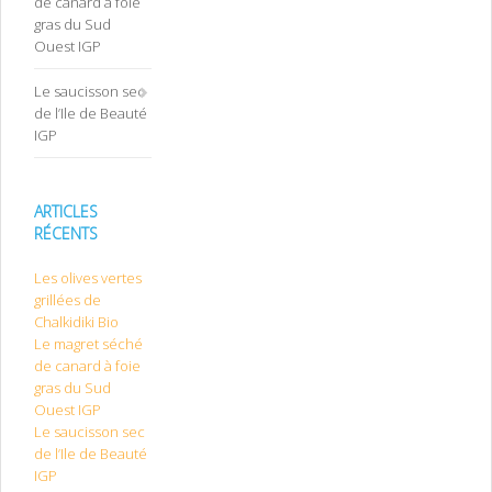
de canard à foie
gras du Sud
Ouest IGP
Le saucisson sec
de l’Ile de Beauté
IGP
ARTICLES
RÉCENTS
Les olives vertes
grillées de
Chalkidiki Bio
Le magret séché
de canard à foie
gras du Sud
Ouest IGP
Le saucisson sec
de l’Ile de Beauté
IGP