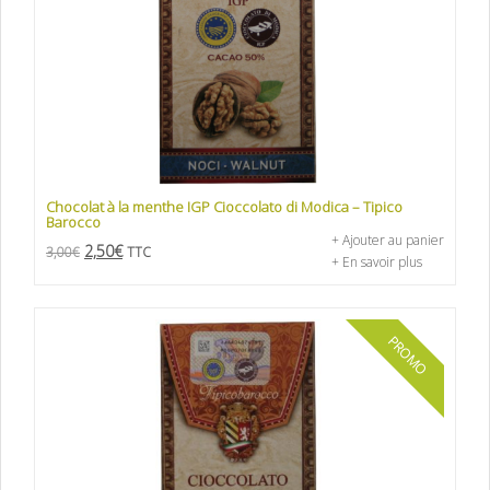
Chocolat à la menthe IGP Cioccolato di Modica – Tipico
Barocco
+ Ajouter au panier
2,50
€
3,00
€
TTC
+ En savoir plus
PROMO