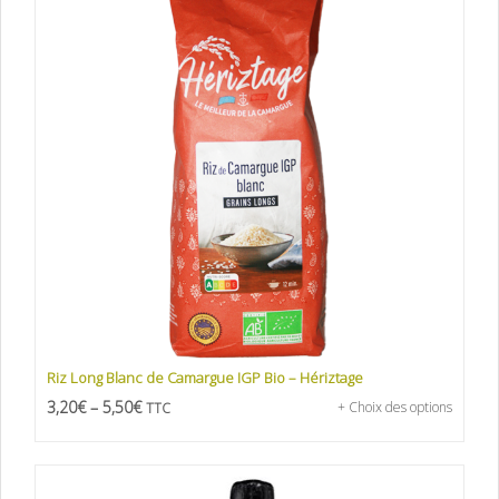
Riz Long Blanc de Camargue IGP Bio – Hériztage
3,20
€
–
5,50
€
+ Choix des options
TTC