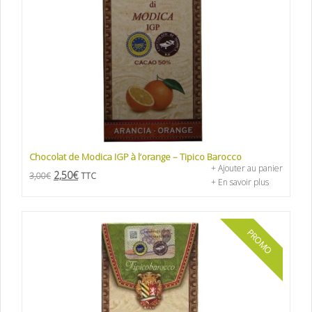
Chocolat de Modica IGP à l’orange – Tipico Barocco
+ Ajouter au panier
2,50
€
3,00
€
TTC
+ En savoir plus
PROMO