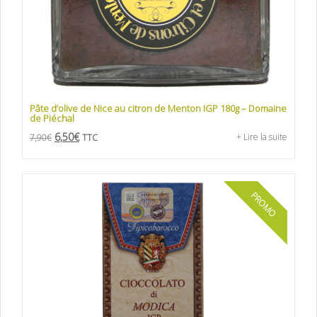
Pâte d’olive de Nice au citron de Menton IGP 180g – Domaine
de Piéchal
6,50
€
+ Lire la suite
7,90
€
TTC
PROMO