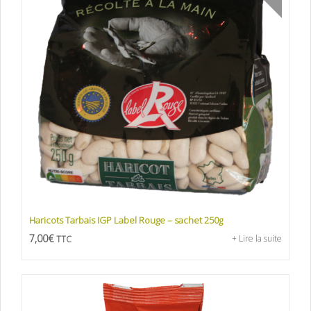
Haricots Tarbais IGP Label Rouge – sachet 250g
7,00
€
+ Lire la suite
TTC