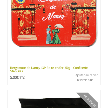
Bergamote de Nancy IGP Boite en fer- 50g – Confiserie
Stanislas
+ Ajouter au panier
5,00
€
TTC
+ En savoir plus
STOCK ÉPUISÉ