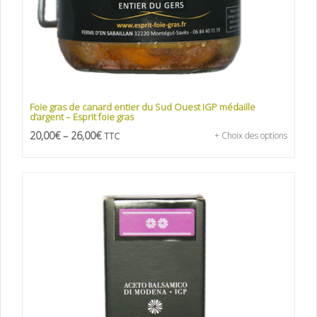
Foie gras de canard entier du Sud Ouest IGP médaille
d’argent – Esprit foie gras
20,00
€
–
26,00
€
+ Choix des options
TTC