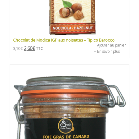
Chocolat de Modica IGP aux noisettes – Tipico Barocco
+ Ajouter au panier
2,60
€
3,10
€
TTC
+ En savoir plus