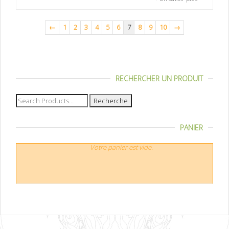
←
1
2
3
4
5
6
7
8
9
10
→
RECHERCHER UN PRODUIT
Recherche
pour :
PANIER
Votre panier est vide.