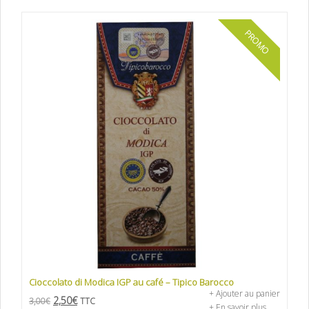
PROMO
Cioccolato di Modica IGP au café – Tipico Barocco
+ Ajouter au panier
2,50
€
3,00
€
TTC
+ En savoir plus