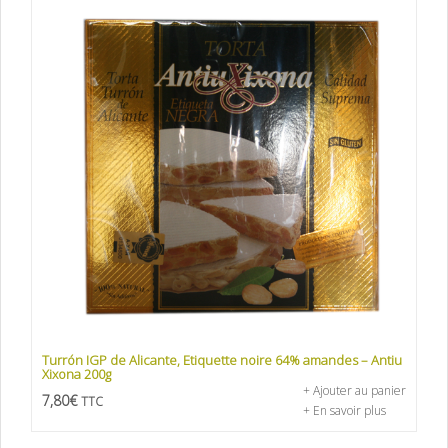
Turrón IGP de Alicante, Etiquette noire 64% amandes – Antiu
Xixona 200g
+ Ajouter au panier
7,80
€
TTC
+ En savoir plus