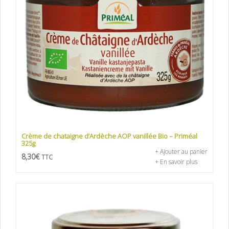
Crème de chataigne d’Ardèche AOP vanillée Bio – Priméal
325g
+ Ajouter au panier
8,30
€
TTC
+ En savoir plus