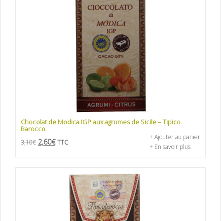
Chocolat de Modica IGP aux agrumes de Sicile – Tipico
Barocco
+ Ajouter au panier
2,60
€
3,10
€
TTC
+ En savoir plus