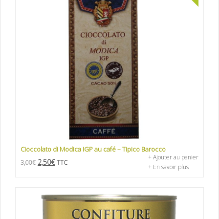
Cioccolato di Modica IGP au café – Tipico Barocco
+ Ajouter au panier
2,50
€
3,00
€
TTC
+ En savoir plus