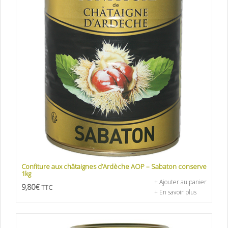
Confiture aux châtaignes d’Ardèche AOP – Sabaton conserve
1kg
+ Ajouter au panier
9,80
€
TTC
+ En savoir plus