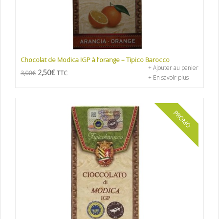
Chocolat de Modica IGP à l’orange – Tipico Barocco
+ Ajouter au panier
2,50
€
3,00
€
TTC
+ En savoir plus
PROMO