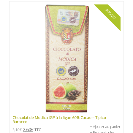
PROMO
Chocolat de Modica IGP à la figue 60% Cacao – Tipico
Barocco
+ Ajouter au panier
2,60
€
3,10
€
TTC
+ En savoir plus