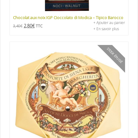
Chocolat aux noix IGP Cioccolato di Modica – Tipico Barocco
+ Ajouter au panier
2,80
€
3,40
€
TTC
+ En savoir plus
STOCK ÉPUISÉ