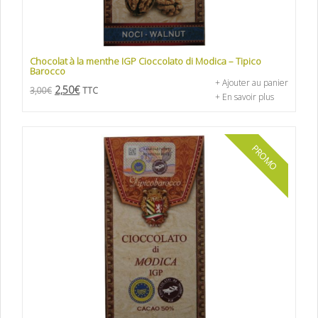
Chocolat à la menthe IGP Cioccolato di Modica – Tipico
Barocco
+ Ajouter au panier
2,50
€
3,00
€
TTC
+ En savoir plus
PROMO