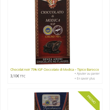
Chocolat noir 75% IGP Cioccolato di Modica – Tipico Barocco
+ Ajouter au panier
3,10
€
TTC
+ En savoir plus
PROMO