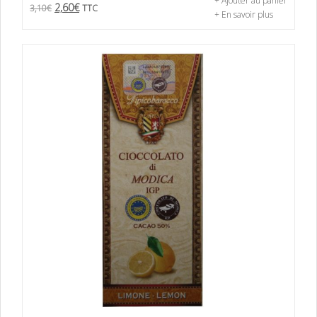
+ Ajouter au panier
2,60
€
3,10
€
TTC
+ En savoir plus