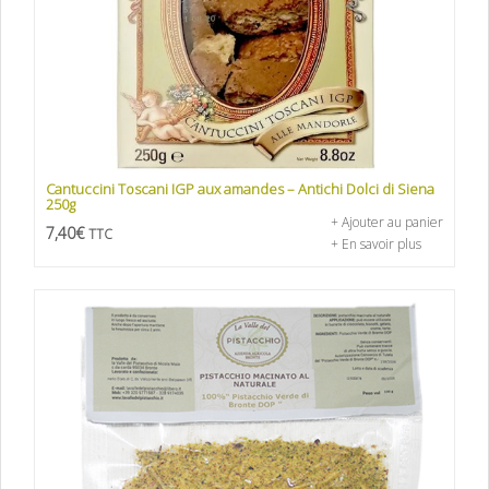
Cantuccini Toscani IGP aux amandes – Antichi Dolci di Siena
250g
+ Ajouter au panier
7,40
€
TTC
+ En savoir plus