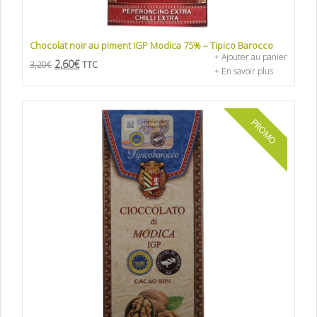
Chocolat noir au piment IGP Modica 75% – Tipico Barocco
+ Ajouter au panier
2,60
€
3,20
€
TTC
+ En savoir plus
PROMO