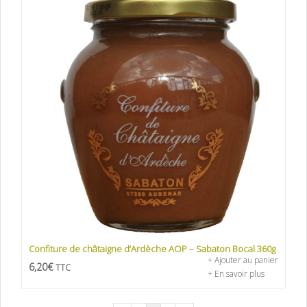
Confiture de châtaigne d’Ardèche AOP – Sabaton Bocal 360g
+ Ajouter au panier
6,20
€
TTC
+ En savoir plus