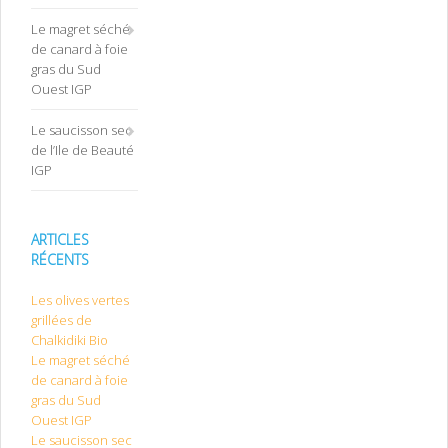
Le magret séché
de canard à foie
gras du Sud
Ouest IGP
Le saucisson sec
de l’Ile de Beauté
IGP
ARTICLES
RÉCENTS
Les olives vertes
grillées de
Chalkidiki Bio
Le magret séché
de canard à foie
gras du Sud
Ouest IGP
Le saucisson sec