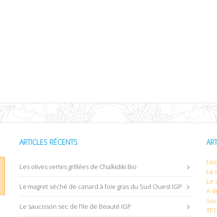
ARTICLES RÉCENTS
AR
Les 
Les olives vertes grillées de Chalkidiki Bio
Le 
Le 
Le magret séché de canard à foie gras du Sud Ouest IGP
A d
Sou
Le saucisson sec de l’Ile de Beauté IGP
TF1