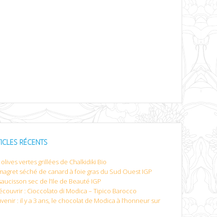
TICLES RÉCENTS
olives vertes grillées de Chalkidiki Bio
magret séché de canard à foie gras du Sud Ouest IGP
saucisson sec de l’Ile de Beauté IGP
écouvrir : Cioccolato di Modica – Tipico Barocco
venir : il y a 3 ans, le chocolat de Modica à l’honneur sur