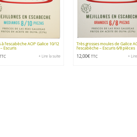
 à l’escabèche AOP Galice 10/12
Très grosses moules de Galice A
– Escuris
l’escabèche – Escuris 6/8 pièces
12,00
€
+ Lire la suite
+ Lire
TTC
TTC