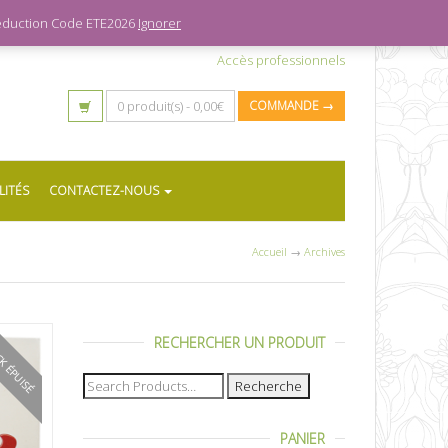
 réduction Code ETE2026
Ignorer
Accès professionnels
0 produit(s) -
0,00
€
COMMANDE →
LITÉS
CONTACTEZ-NOUS
Accueil
→
Archives
RECHERCHER UN PRODUIT
K ÉPUISÉ
Recherche
pour :
PANIER