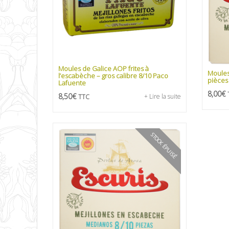
Moules de Galice AOP frites à
Moules
l’escabèche – gros calibre 8/10 Paco
pièces 
Lafuente
8,00
€
8,50
€
+ Lire la suite
TTC
STOCK ÉPUISÉ