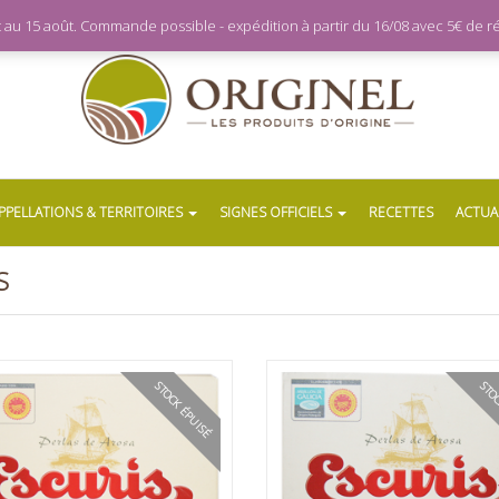
let au 15 août. Commande possible - expédition à partir du 16/08 avec 5€ de
PPELLATIONS & TERRITOIRES
SIGNES OFFICIELS
RECETTES
ACTUA
S
STOCK ÉPUISÉ
STOC