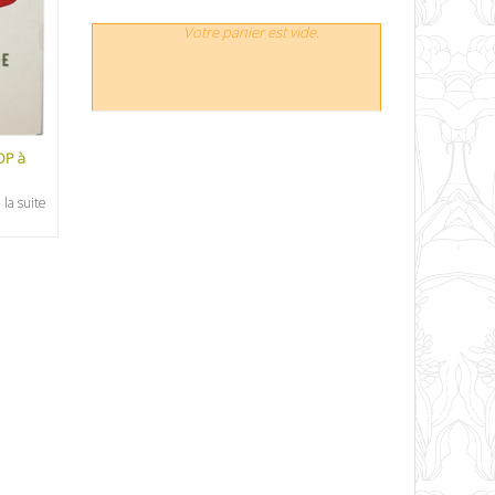
Votre panier est vide.
OP à
 la suite