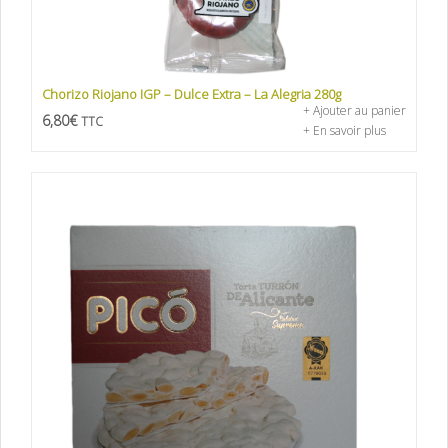
Chorizo Riojano IGP – Dulce Extra – La Alegria 280g
+ Ajouter au panier
6,80
€
TTC
+ En savoir plus