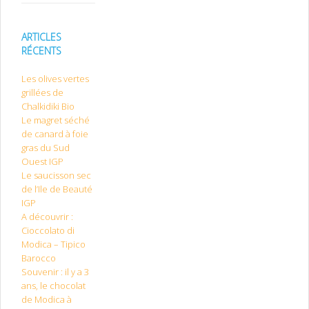
ARTICLES
RÉCENTS
Les olives vertes
grillées de
Chalkidiki Bio
Le magret séché
de canard à foie
gras du Sud
Ouest IGP
Le saucisson sec
de l’Ile de Beauté
IGP
A découvrir :
Cioccolato di
Modica – Tipico
Barocco
Souvenir : il y a 3
ans, le chocolat
de Modica à