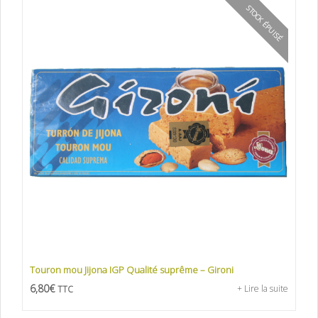
STOCK ÉPUISÉ
Touron mou Jijona IGP Qualité suprême – Gironi
6,80
€
+ Lire la suite
TTC