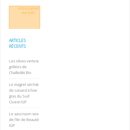
Votre panier
est vide.
ARTICLES
RÉCENTS
Les olives vertes
grillées de
Chalkidiki Bio
Le magret séché
de canard à foie
gras du Sud
Ouest IGP
Le saucisson sec
de l’Ile de Beauté
IGP