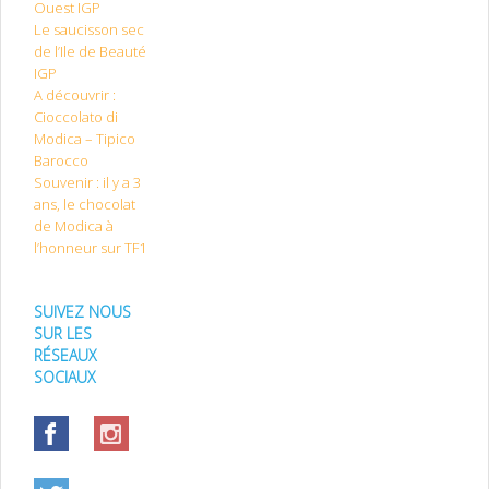
Ouest IGP
Le saucisson sec
de l’Ile de Beauté
IGP
A découvrir :
Cioccolato di
Modica – Tipico
Barocco
Souvenir : il y a 3
ans, le chocolat
de Modica à
l’honneur sur TF1
SUIVEZ NOUS
SUR LES
RÉSEAUX
SOCIAUX