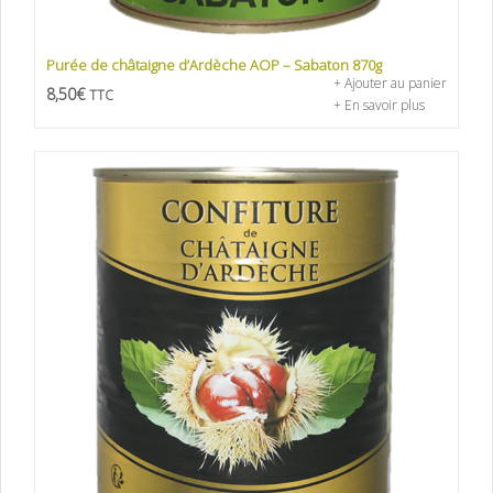
Purée de châtaigne d’Ardèche AOP – Sabaton 870g
+ Ajouter au panier
8,50
€
TTC
+ En savoir plus