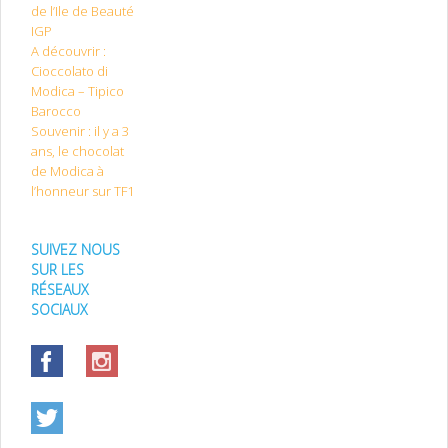
de l’Ile de Beauté
IGP
A découvrir :
Cioccolato di
Modica – Tipico
Barocco
Souvenir : il y a 3
ans, le chocolat
de Modica à
l’honneur sur TF1
SUIVEZ NOUS
SUR LES
RÉSEAUX
SOCIAUX