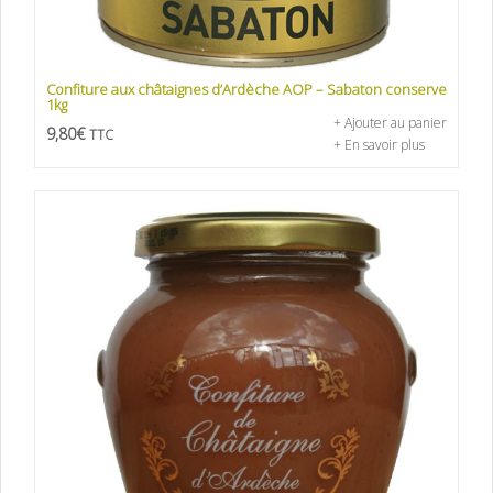
Confiture aux châtaignes d’Ardèche AOP – Sabaton conserve
1kg
+ Ajouter au panier
9,80
€
TTC
+ En savoir plus