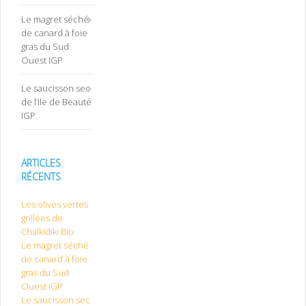
Le magret séché
de canard à foie
gras du Sud
Ouest IGP
Le saucisson sec
de l’Ile de Beauté
IGP
ARTICLES
RÉCENTS
Les olives vertes
grillées de
Chalkidiki Bio
Le magret séché
de canard à foie
gras du Sud
Ouest IGP
Le saucisson sec