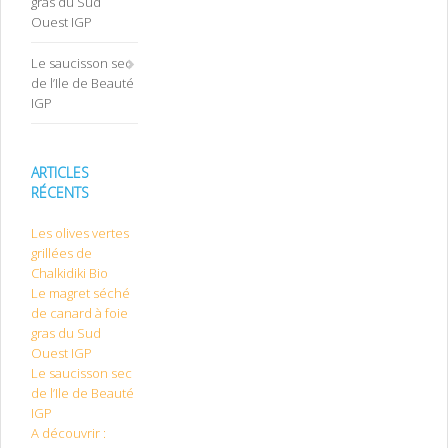
gras du Sud
Ouest IGP
Le saucisson sec
de l’Ile de Beauté
IGP
ARTICLES
RÉCENTS
Les olives vertes
grillées de
Chalkidiki Bio
Le magret séché
de canard à foie
gras du Sud
Ouest IGP
Le saucisson sec
de l’Ile de Beauté
IGP
A découvrir :