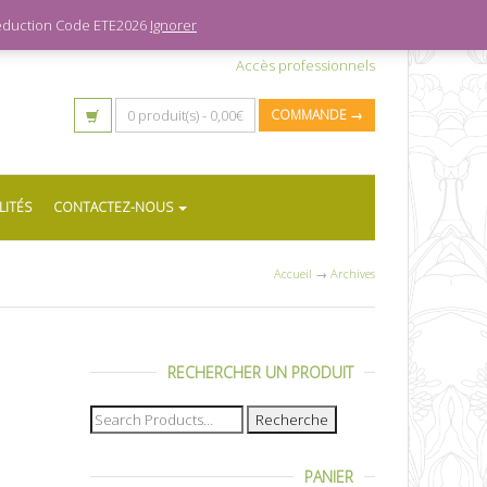
 réduction Code ETE2026
Ignorer
Accès professionnels
0 produit(s) -
0,00
€
COMMANDE →
LITÉS
CONTACTEZ-NOUS
Accueil
→
Archives
RECHERCHER UN PRODUIT
Recherche
pour :
PANIER