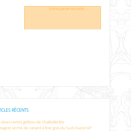
Votre panier est vide.
TICLES RÉCENTS
olives vertes grillées de Chalkidiki Bio
magret séché de canard à foie gras du Sud Ouest IGP