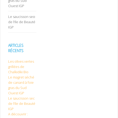
gras du Sud
Ouest IGP
Le saucisson sec
de l’Ile de Beauté
IGP
ARTICLES
RÉCENTS
Les olives vertes
grillées de
Chalkidiki Bio
Le magret séché
de canard à foie
gras du Sud
Ouest IGP
Le saucisson sec
de l’Ile de Beauté
IGP
A découvrir :